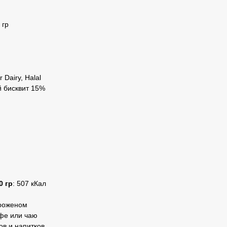
 гр
r Dairy, Halal
й бисквит 15%
0 гр
: 507 кКал
ороженом
офе или чаю
ов и напитков