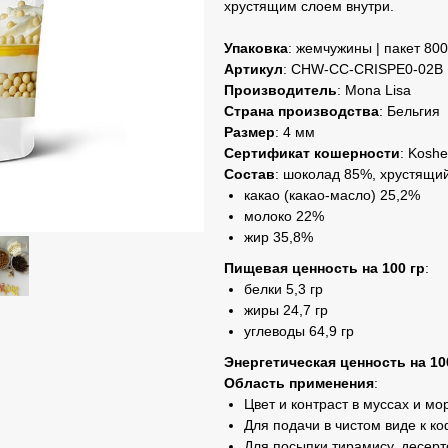
хрустящим слоем внутри.
Упаковка
: жемчужины | пакет 800
Артикул
: CHW-CC-CRISPE0-02B
Производитель
: Mona Lisa
Страна производства
: Бельгия
Размер
: 4 мм
Сертификат кошерности
: Koshe
Состав
: шоколад 85%, хрустящи
какао (какао-масло) 25,2%
молоко 22%
жир 35,8%
Пищевая ценность на 100 гр
:
белки 5,3 гр
жиры 24,7 гр
углеводы 64,9 гр
Энергетическая ценность на 10
Область применения
:
Цвет и контраст в муссах и м
Для подачи в чистом виде к к
Для посыпки тирамису, десерт