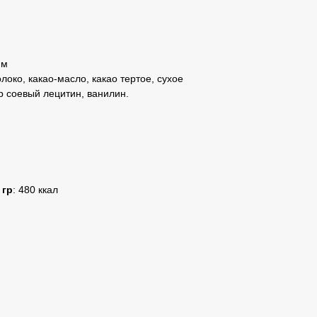
мм
локо, какао-масло, какао тертое, сухое
р соевый лецитин, ванилин.
 гр
: 480 ккал