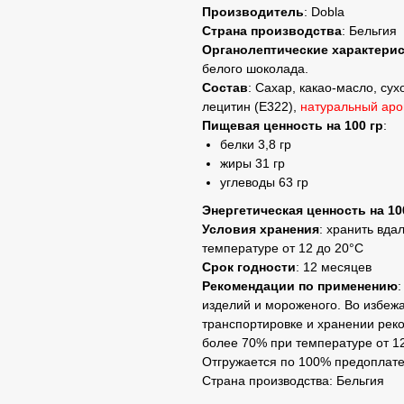
Производитель
: Dobla
Страна производства
: Бельгия
Органолептические характери
белого шоколада.
Состав
: Сахар, какао-масло, сух
лецитин (Е322),
натуральный аро
Пищевая ценность на 100 гр
:
белки 3,8 гр
жиры 31 гр
углеводы 63 гр
Энергетическая ценность на 10
Условия хранения
: хранить вда
температуре от 12 до 20°C
Срок годности
: 12 месяцев
Рекомендации по
применению
изделий и мороженого. Во избеж
транспортировке и хранении рек
более 70% при температуре от 12
Отгружается по 100% предоплате
Страна производства: Бельгия