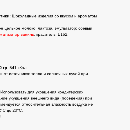
стики
: Шоколадные изделия со вкусом и ароматом
ое цельное молоко, лактоза, эмульгатор: соевый
матизатор ваниль
, краситель: Е162.
0 гр
: 541 кКал
ли от источников тепла и солнечных лучей при
: Использовать для украшения кондитерских
ание ухудшения внешнего вида (поседения) при
омендуется относительная влажность воздуха не
°С до 20°С.
!