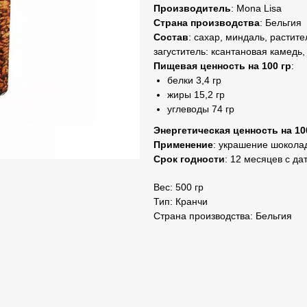
Производитель
: Mona Lisa
Страна производства
: Бельгия
Состав
: сахар, миндаль, растите
загуститель: ксантановая камедь,
Пищевая ценность на 100 гр
:
белки 3,4 гр
жиры 15,2 гр
углеводы 74 гр
Энергетическая ценность на 10
Применение
: украшение шокола
Срок годности
: 12 месяцев с да
Вес: 500 гр
Тип: Кранчи
Страна производства: Бельгия