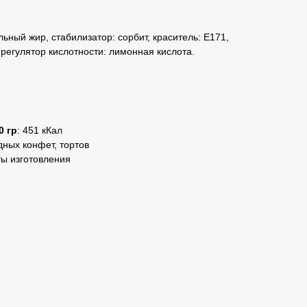
льный жир, стабилизатор: сорбит, краситель: E171,
 регулятор кислотности: лимонная кислота.
0 гр
: 451 кКал
дных конфет, тортов
ты изготовления