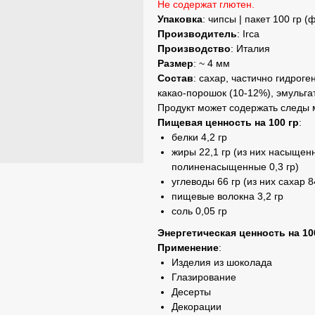
Не содержат глютен.
Упаковка
: чипсы | пакет 100 гр (
Производитель
: Irca
Производство
: Италия
Размер
: ~ 4 мм
Состав
: сахар, частично гидро
какао-порошок (10-12%), эмульга
Продукт может содержать следы 
Пищевая ценность на 100 гр
:
белки 4,2 гр
жиры 22,1 гр (из них насыщен
полиненасыщенные 0,3 гр)
углеводы 66 гр (из них сахар 8
пищевые волокна 3,2 гр
соль 0,05 гр
Энергетическая ценность на 10
Применение
:
Изделия из шоколада
Глазирование
Десерты
Декорации