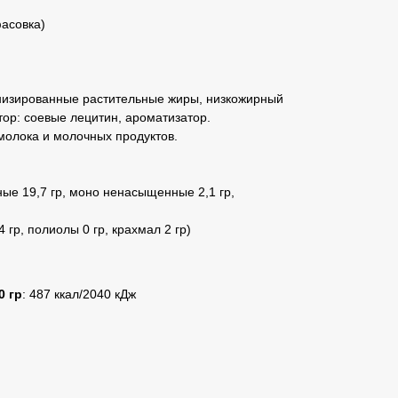
фасовка)
генизированные растительные жиры, низкожирный
тор: соевые лецитин, ароматизатор.
молока и молочных продуктов.
ные 19,7 гр, моно ненасыщенные 2,1 гр,
4 гр, полиолы 0 гр, крахмал 2 гр)
0 гр
: 487 ккал/2040 кДж