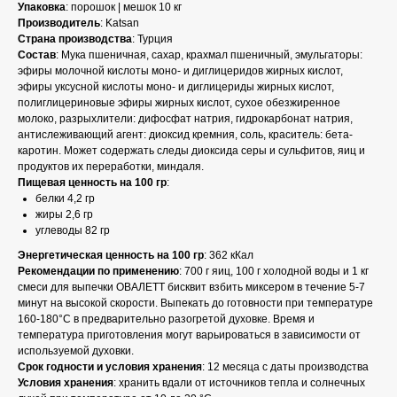
Упаковка
: порошок | мешок 10 кг
Производитель
: Katsan
Страна производства
: Турция
Состав
: Мука пшеничная, сахар, крахмал пшеничный, эмульгаторы:
эфиры молочной кислоты моно- и диглицеридов жирных кислот,
эфиры уксусной кислоты моно- и диглицериды жирных кислот,
полиглицериновые эфиры жирных кислот, сухое обезжиренное
молоко, разрыхлители: дифосфат натрия, гидрокарбонат натрия,
антислеживающий агент: диоксид кремния, соль, краситель: бета-
каротин. Может содержать следы диоксида серы и сульфитов, яиц и
продуктов их переработки, миндаля.
Пищевая ценность на 100 гр
:
белки 4,2 гр
жиры 2,6 гр
углеводы 82 гр
Энергетическая ценность на 100 гр
: 362 кКал
Рекомендации по применению
: 700 г яиц, 100 г холодной воды и 1 кг
смеси для выпечки ОВАЛЕТТ бисквит взбить миксером в течение 5-7
минут на высокой скорости. Выпекать до готовности при температуре
160-180°C в предварительно разогретой духовке. Время и
температура приготовления могут варьироваться в зависимости от
используемой духовки.
Срок годности и условия хранения
: 12 месяца с даты производства
Условия хранения
: хранить вдали от источников тепла и солнечных