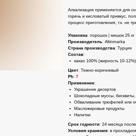
Алкализация применяется для сн
горечь и кисловатый привкус, пол
процесс приготовления, т.к. не т
Упаковка
: порошок | мешок 25 кг
Производитель
: Altinmarka
Страна производства
: Турция
Состав
:
какао 100% (жирность 10-12%)
Цвет
: Темно-коричневый
Ph
:
7
Применение
:
Украшение десертов
Шоколадные муссы, бисквиты,
Обваливание трюфелей или об
Масложировые продукты
Напитки
Срок годности
: 24 месяца посл
Условия хранения
: в прохладно