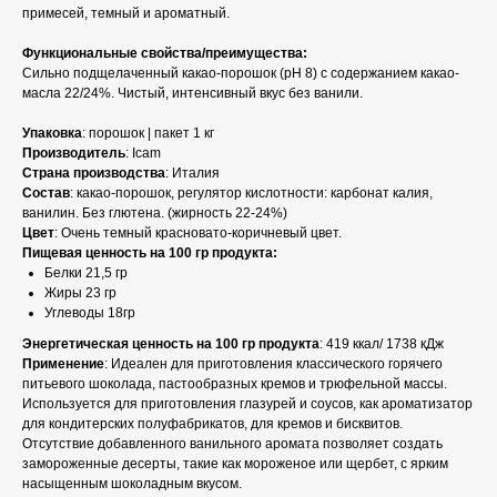
примесей, темный и ароматный.
Функциональные свойства/преимущества:
Сильно подщелаченный какао-порошок (pH 8) с содержанием какао-
масла 22/24%. Чистый, интенсивный вкус без ванили.
Упаковка
: порошок | пакет 1 кг
Производитель
: Icam
Страна производства
: Италия
Состав
: какао-порошок, регулятор кислотности: карбонат калия,
ванилин. Без глютена. (жирность 22-24%)
Цвет
: Очень темный красновато-коричневый цвет.
Пищевая ценность на 100 гр продукта:
Белки 21,5 гр
Жиры 23 гр
Углеводы 18гр
Энергетическая ценность на 100 гр продукта
: 419 ккал/ 1738 кДж
Применение
: Идеален для приготовления классического горячего
питьевого шоколада, пастообразных кремов и трюфельной массы.
Используется для приготовления глазурей и соусов, как ароматизатор
для кондитерских полуфабрикатов, для кремов и бисквитов.
Отсутствие добавленного ванильного аромата позволяет создать
замороженные десерты, такие как мороженое или щербет, с ярким
насыщенным шоколадным вкусом.