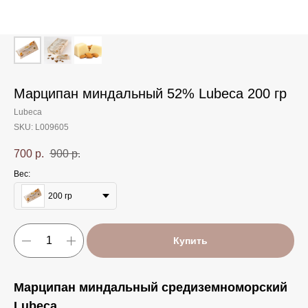
Марципан миндальный 52% Lubeca 200 гр
Lubeca
SKU:
L009605
700
р.
900
р.
Вес:
200 гр
Купить
Марципан миндальный средиземноморский
Lubeca