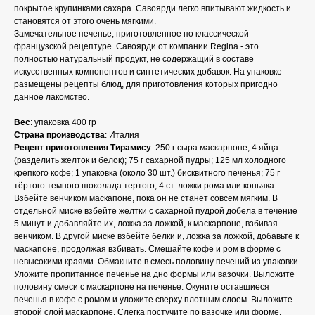
покрытое крупинками сахара. Савоярди легко впитывают жидкость и
становятся от этого очень мягкими.
Замечательное печенье, приготовленное по классической
французской рецептуре. Савоярди от компании Regina - это
полностью натуральный продукт, не содержащий в составе
искусственных компонентов и синтетических добавок. На упаковке
размещены рецепты блюд, для приготовления которых пригодно
данное лакомство.
Вес
: упаковка 400 гр
Страна производства
: Италия
Рецепт приготовления Тирамису
: 250 г сыра маскарпоне; 4 яйца
(разделить желток и белок); 75 г сахарной пудры; 125 мл холодного
крепкого кофе; 1 упаковка (около 30 шт.) бисквитного печенья; 75 г
тёртого темного шоколада тертого; 4 ст. ложки рома или коньяка.
Взбейте венчиком маскапоне, пока он не станет совсем мягким. В
отдельной миске взбейте желтки с сахарной пудрой добела в течение
5 минут и добавляйте их, ложка за ложкой, к маскарпоне, взбивая
венчиком. В другой миске взбейте белки и, ложка за ложкой, добавьте к
маскапоне, продолжая взбивать. Смешайте кофе и ром в форме с
невысокими краями. Обмакните в смесь половину печений из упаковки.
Уложите пропитанное печенье на дно формы или вазочки. Выложите
половину смеси с маскарпоне на печенье. Окуните оставшиеся
печенья в кофе с ромом и уложите сверху плотным слоем. Выложите
второй слой маскарпоне. Слегка постучите по вазочке или форме,