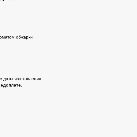
роматом обжарки
ле даты изготовления
редоплате.