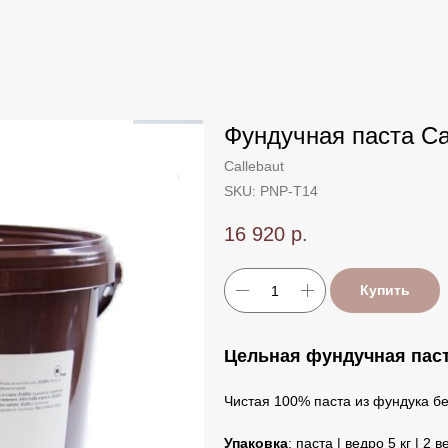
Фундучная паста Cal
Callebaut
SKU:
PNP-T14
16 920
р.
Купить
Цельная фундучная паст
Чистая 100% паста из фундука бе
Упаковка
: паста | ведро 5 кг | 2 