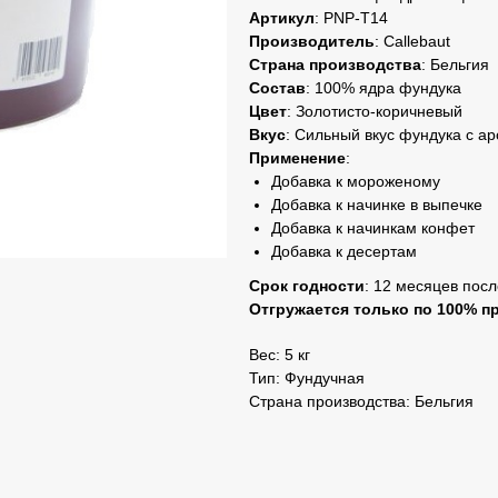
Артикул
: PNP-T14
Производитель
: Callebaut
Страна
производства
: Бельгия
Состав
: 100% ядра фундука
Цвет
: Золотисто-коричневый
Вкус
: Сильный вкус фундука с а
Применение
:
Добавка к мороженому
Добавка к начинке в выпечке
Добавка к начинкам конфет
Добавка к десертам
Срок годности
: 12 месяцев пос
Отгружается только по 100% п
Вес: 5 кг
Тип: Фундучная
Страна производства: Бельгия