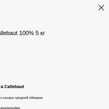
lebaut 100% 5 кг
а Callebaut
з сахара средней обжарки.
ведра/коробка