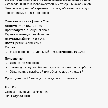
изготовленный из высококачественных отборных какао-бобов
Западной Африки, обжаренных, после дробленных в крупку и
превращаемых в какао-порошок.
Упаковка
: порошок | мешок 25 кг
Артикул
: NCP-10C101-789
Производитель
: Barry Callebaut
Страна производства
: Франция
Натуральный (PH)
: 5,0-6,2%
Цвет
: Средне-коричневый
Состав
:
какао-порошок натуральный 100% (
жирность 10-12%
)
Применение
:
Украшение десертов
Шоколадные муссы, бисквиты, крема, мороженое, сорбеты
Обваливание трюфелей или обсыпка других изделий
Срок годности
: 24 месяца после даты изготовления
Вес: 25 кг
Страна производства: Франция
Тип: Натуральный