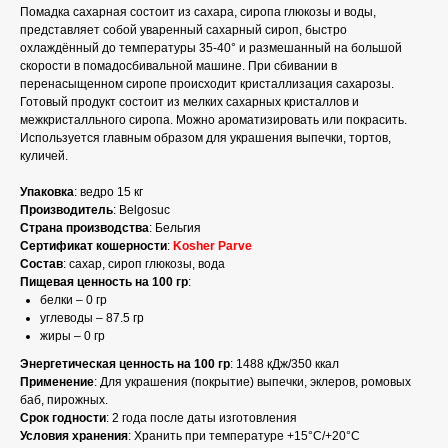
Помадка сахарная состоит из сахара, сиропа глюкозы и воды,
представляет собой уваренный сахарный сироп, быстро
охлаждённый до температуры 35-40° и размешанный на большой
скорости в помадосбивальной машине. При сбивании в
перенасыщенном сиропе происходит кристаллизация сахарозы.
Готовый продукт состоит из мелких сахарных кристаллов и
межкристалльного сиропа. Можно ароматизировать или покрасить.
Используется главным образом для украшения выпечки, тортов,
куличей.
Упаковка
: ведро 15 кг
Производитель
: Belgosuc
Страна производства
: Бельгия
Сертификат кошерности
:
Kosher Parve
Состав
: сахар, сироп глюкозы, вода
Пищевая ценность на 100 гр
:
белки – 0 гр
углеводы – 87.5 гр
жиры – 0 гр
Энергетическая ценность на 100 гр
: 1488 кДж/350 ккал
Применение
: Для украшения (покрытие) выпечки, эклеров, ромовых
баб, пирожных.
Срок годности
: 2 года после даты изготовления
Условия хранения
: Хранить при температуре +15°С/+20°С