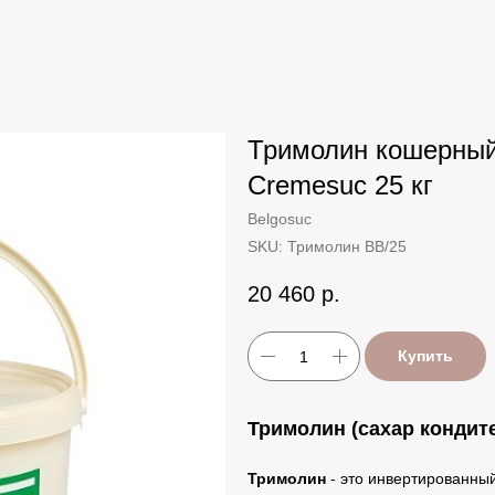
Тримолин кошерный 
Cremesuc 25 кг
Belgosuc
SKU:
Тримолин BB/25
20 460
р.
Купить
Тримолин (сахар кондит
Тримолин
- это инвертированный