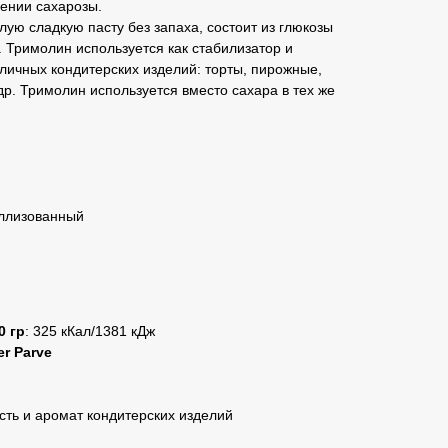
ении сахарозы.
ую сладкую пасту без запаха, состоит из глюкозы
. Тримолин используется как стабилизатор и
личных кондитерских изделий: торты, пирожные,
р. Тримолин используется вместо сахара в тех же
аллизованный
0 гр
: 325 кКал/1381 кДж
r Parve
сть и аромат кондитерских изделий