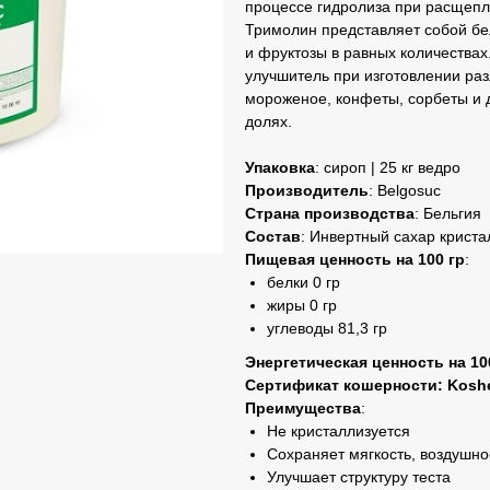
процессе гидролиза при расщепл
Тримолин представляет собой бел
и фруктозы в равных количествах
улучшитель при изготовлении раз
мороженое, конфеты, сорбеты и д
долях.
Упаковка
: сироп | 25 кг ведро
Производитель
: Belgosuc
Страна производства
: Бельгия
Состав
: Инвертный сахар крист
Пищевая ценность на 100 гр
:
белки 0 гр
жиры 0 гр
углеводы 81,3 гр
Энергетическая ценность на 10
Сертификат кошерности: Koshe
Преимущества
:
Не кристаллизуется
Сохраняет мягкость, воздушно
Улучшает структуру теста