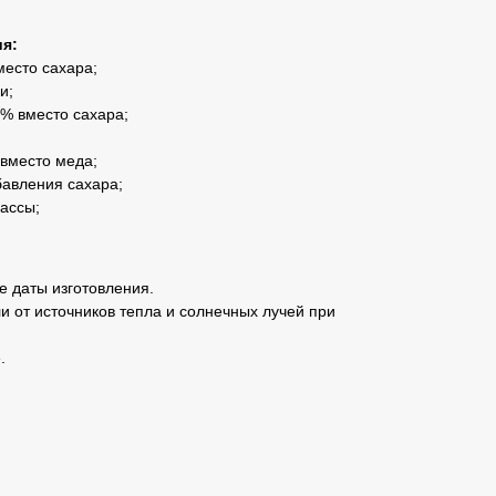
я:
место сахара;
и;
% вместо сахара;
 вместо меда;
бавления сахара;
ассы;
е даты изготовления.
ли от источников тепла и солнечных лучей при
.