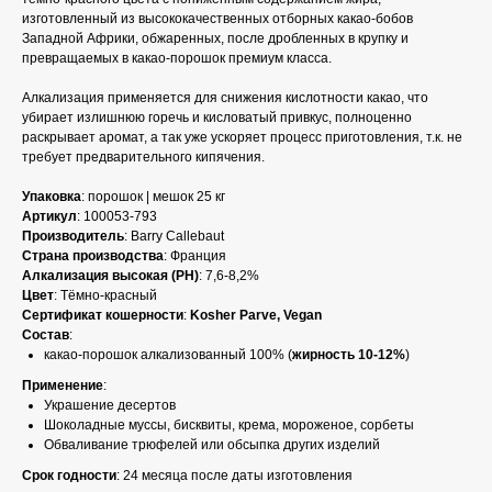
изготовленный из высококачественных отборных какао-бобов
Западной Африки, обжаренных, после дробленных в крупку и
превращаемых в какао-порошок премиум класса.
Алкализация применяется для снижения кислотности какао, что
убирает излишнюю горечь и кисловатый привкус, полноценно
раскрывает аромат, а так уже ускоряет процесс приготовления, т.к. не
требует предварительного кипячения.
Упаковка
: порошок | мешок 25 кг
Артикул
: 100053-793
Производитель
: Barry Callebaut
Страна производства
: Франция
Алкализация высокая (PH)
: 7,6-8,2%
Цвет
: Тёмно-красный
Сертификат кошерности
:
Kosher Parve, Vegan
Состав
:
какао-порошок алкализованный 100% (
жирность 10-12%
)
Применение
:
Украшение десертов
Шоколадные муссы, бисквиты, крема, мороженое, сорбеты
Обваливание трюфелей или обсыпка других изделий
Срок годности
: 24 месяца после даты изготовления