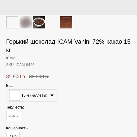
Горький шоколад ICAM Vanini 72% какао 15
кг
ICAM
SKU:
ICAM-8425
35 900
р.
38 000
р.
Вес:
15 кг (каллеты)
Текучесть:
5 из 5
Кошерность:
Dairy