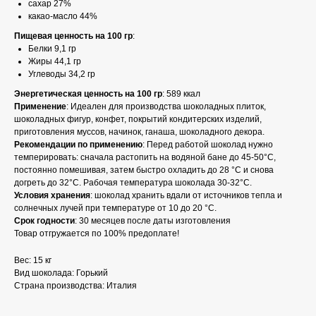
сахар 27%
какао-масло 44%
Пищевая ценность на 100 гр
:
Белки 9,1 гр
Жиры 44,1 гр
Углеводы 34,2 гр
Энергетическая ценность на 100 гр
: 589 ккал
Применение
: Идеален для производства шоколадных плиток,
шоколадных фигур, конфет, покрытий кондитерских изделий,
приготовления муссов, начинок, ганаша, шоколадного декора.
Рекомендации по применению
: Перед работой шоколад нужно
темперировать: сначала растопить на водяной бане до 45-50°С,
постоянно помешивая, затем быстро охладить до 28 °С и снова
догреть до 32°С. Рабочая температура шоколада 30-32°С.
Условия хранения
: шоколад хранить вдали от источников тепла и
солнечных лучей при температуре от 10 до 20 °C.
Срок
годности
: 30 месяцев после даты изготовления
Товар отгружается по 100% предоплате!
Вес: 15 кг
Вид шоколада: Горький
Страна производства: Италия