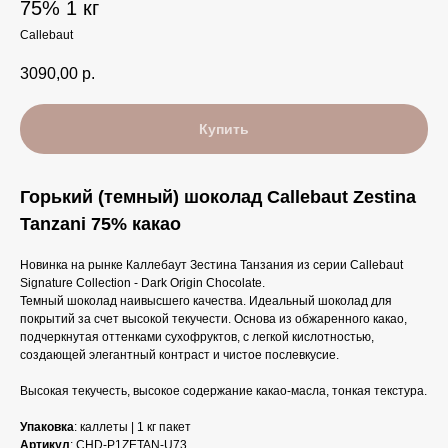
75% 1 кг
Callebaut
3090,00
р.
Купить
Горький (темный) шоколад Callebaut Zestina
Tanzani 75% какао
Новинка на рынке Каллебаут Зестина Танзания из серии Callebaut
Signature Collection - Dark Origin Chocolate.
Темный шоколад наивысшего качества. Идеальный шоколад для
покрытий за счет высокой текучести. Основа из обжаренного какао,
подчеркнутая оттенками сухофруктов, с легкой кислотностью,
создающей элегантный контраст и чистое послевкусие.
Высокая текучесть, высокое содержание какао-масла, тонкая текстура.
Упаковка
: каллеты | 1 кг пакет
Артикул
: CHD-P1ZETAN-U73