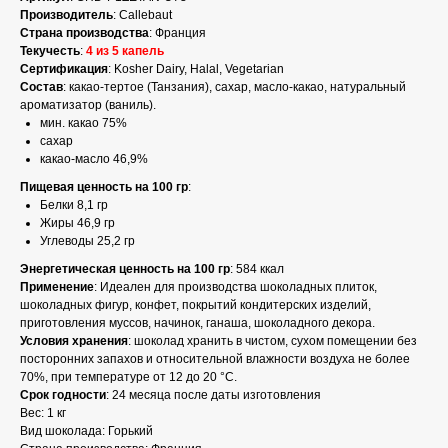
Производитель
: Callebaut
Страна
производства
: Франция
Текучесть
:
4 из 5 капель
Сертификация
: Kosher Dairy, Halal, Vegetarian
Состав
: какао-тертое (Танзания), сахар, масло-какао, натуральный
ароматизатор (ваниль).
мин. какао 75%
сахар
какао-масло 46,9%
Пищевая ценность на 100 гр
:
Белки 8,1 гр
Жиры 46,9 гр
Углеводы 25,2 гр
Энергетическая ценность на 100 гр
: 584 ккал
Применение
: Идеален для производства шоколадных плиток,
шоколадных фигур, конфет, покрытий кондитерских изделий,
приготовления муссов, начинок, ганаша, шоколадного декора.
Условия хранения
: шоколад хранить в чистом, сухом помещении без
посторонних запахов и относительной влажности воздуха не более
70%, при температуре от 12 до 20 °C.
Срок
годности
: 24 месяца после даты изготовления
Вес: 1 кг
Вид шоколада: Горький