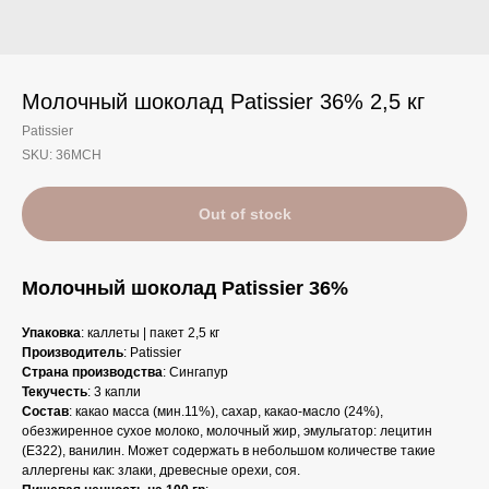
Молочный шоколад Patissier 36% 2,5 кг
Patissier
SKU:
36MCH
Out of stock
Молочный шоколад Patissier 36%
Упаковка
: каллеты | пакет 2,5 кг
Производитель
: Patissier
Страна
производства
: Сингапур
Текучесть
: 3 капли
Состав
: какао масса (мин.11%), сахар, какао-масло (24%),
обезжиренное сухое молоко, молочный жир, эмульгатор: лецитин
(E322), ванилин. Может содержать в небольшом количестве такие
аллергены как: злаки, древесные орехи, соя.