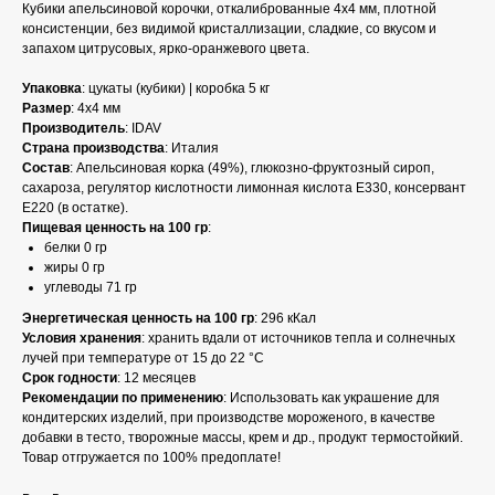
Кубики апельсиновой корочки, откалиброванные 4х4 мм, плотной
консистенции, без видимой кристаллизации, сладкие, со вкусом и
запахом цитрусовых, ярко-оранжевого цвета.
Упаковка
: цукаты (кубики) | коробка 5 кг
Размер
: 4х4 мм
Производитель
: IDAV
Страна производства
: Италия
Состав
: Апельсиновая корка (49%), глюкозно-фруктозный сироп,
сахароза, регулятор кислотности лимонная кислота Е330, консервант
Е220 (в остатке).
Пищевая ценность на 100 гр
:
белки 0 гр
жиры 0 гр
углеводы 71 гр
Энергетическая ценность на 100 гр
: 296 кКал
Условия хранения
: хранить вдали от источников тепла и солнечных
лучей при температуре от 15 до 22 °C
Срок годности
: 12 месяцев
Рекомендации по применению
: Использовать как украшение для
кондитерских изделий, при производстве мороженого, в качестве
добавки в тесто, творожные массы, крем и др., продукт термостойкий.
Товар отгружается по 100% предоплате!