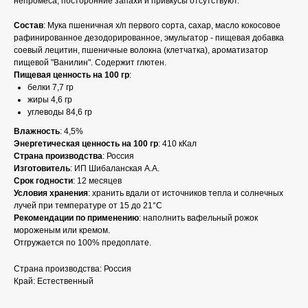
непромеса, посторонние запахи и привкусы отсутствуют.
Состав
: Мука пшеничная х/п первого сорта, сахар, масло кокосовое
рафинированное дезодорированное, эмульгатор - пищевая добавка
соевый лецитин, пшеничные волокна (клетчатка), ароматизатор
пищевой "Ванилин". Содержит глютен.
Пищевая ценность на 100 гр
:
белки 7,7 гр
жиры 4,6 гр
углеводы 84,6 гр
Влажность
: 4,5%
Энергетическая ценность на 100 гр
: 410 кКал
Страна производства
: Россия
Изготовитель
: ИП Шибаланская А.А.
Срок годности
: 12 месяцев
Условия хранения
: хранить вдали от источников тепла и солнечных
лучей при температуре от 15 до 21°C
Рекомендации по применению
: наполнить вафельный рожок
мороженым или кремом.
Отгружается по 100% предоплате.
Страна производства: Россия
Край: Естественный