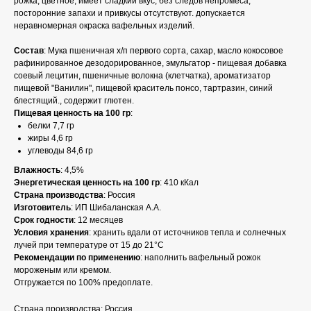
рожка, цветное, имеет сладкий вкус, без следов непромеса,
посторонние запахи и привкусы отсутствуют. допускается
неравномерная окраска вафельных изделий.
Состав
: Мука пшеничная х/п первого сорта, сахар, масло кокосовое
рафинированное дезодорированное, эмульгатор - пищевая добавка
соевый лецитин, пшеничные волокна (клетчатка), ароматизатор
пищевой "Ванилин", пищевой краситель понсо, тартразин, синий
блестящий., содержит глютен.
Пищевая ценность на 100 гр
:
белки 7,7 гр
жиры 4,6 гр
углеводы 84,6 гр
Влажность
: 4,5%
Энергетическая ценность на 100 гр
: 410 кКал
Страна производства
: Россия
Изготовитель
: ИП Шибаланская А.А.
Срок годности
: 12 месяцев
Условия хранения
: хранить вдали от источников тепла и солнечных
лучей при температуре от 15 до 21°C
Рекомендации по применению
: наполнить вафельный рожок
мороженым или кремом.
Отгружается по 100% предоплате.
Страна производства: Россия