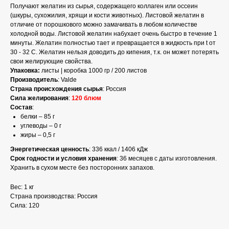
Получают желатин из сырья, содержащего коллаген или оссеин
(шкуры, сухожилия, хрящи и кости животных). Листовой желатин в
отличие от порошкового можно замачивать в любом количестве
холодной воды. Листовой желатин набухает очень быстро в течение 1
минуты. Желатин полностью тает и превращается в жидкость при t от
30 - 32 C. Желатин нельзя доводить до кипения, т.к. он может потерять
свои желирующие свойства.
Упаковка:
листы | коробка 1000 гр / 200 листов
Производитель
: Valde
Страна происхождения сырья
: Россия
Сила желирования
:
120 блюм
Состав
:
белки – 85 г
углеводы – 0 г
жиры – 0,5 г
Энергетическая ценность
: 336 ккал / 1406 кДж
Срок годности и условия хранения
: 36 месяцев с даты изготовления.
Хранить в сухом месте без посторонних запахов.
Вес: 1 кг
Страна производства: Россия
Сила: 120