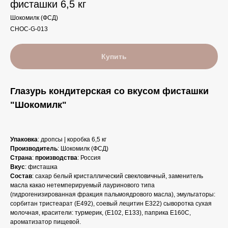
фисташки 6,5 кг
Шокомилк (ФСД)
CHOC-G-013
Купить
Глазурь кондитерская со вкусом фисташки
"Шокомилк"
Упаковка
: дропсы | коробка 6,5 кг
Производитель
: Шокомилк (ФСД)
Страна
:
производства
: Россия
Вкус
: фисташка
Состав
: сахар белый кристаллический свекловичный, заменитель
масла какао нетемперируемый лауринового типа
(гидрогенизированная фракция пальмоядрового масла), эмульгаторы:
сорбитан тристеарат (E492), соевый лецитин Е322) сыворотка сухая
молочная, красители: турмерик, (E102, E133), паприка E160C,
ароматизатор пищевой.