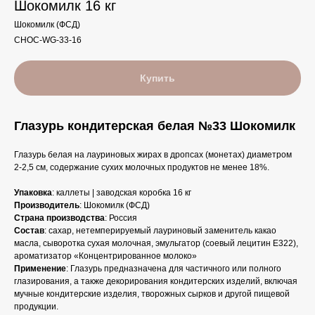
Шокомилк 16 кг
Шокомилк (ФСД)
CHOC-WG-33-16
Купить
Глазурь кондитерская белая №33 Шокомилк
Глазурь белая на лауриновых жирах в дропсах (монетах) диаметром
2-2,5 см, содержание сухих молочных продуктов не менее 18%.
Упаковка
: каллеты | заводская коробка 16 кг
Производитель
: Шокомилк (ФСД)
Страна производства
: Россия
Состав
: сахар, нетемперируемый лауриновый заменитель какао
масла, сыворотка сухая молочная, эмульгатор (соевый лецитин Е322),
ароматизатор «Концентрированное молоко»
Применение
: Глазурь предназначена для частичного или полного
глазирования, а также декорирования кондитерских изделий, включая
мучные кондитерские изделия, творожных сырков и другой пищевой
продукции.