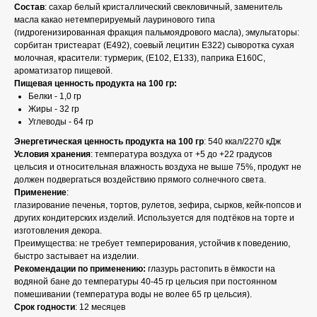
Состав
: сахар белый кристаллический свекловичный, заменитель
масла какао нетемперируемый лауринового типа
(гидрогенизированная фракция пальмоядрового масла), эмульгаторы:
сорбитан тристеарат (E492), соевый лецитин Е322) сыворотка сухая
молочная, красители: турмерик, (E102, E133), паприка E160C,
ароматизатор пищевой.
Пищевая ценность продукта на 100 гр:
Белки - 1,0 гр
Жиры - 32 гр
Углеводы - 64 гр
Энергетическая ценность продукта на 100 гр
: 540 ккал/2270 кДж
Условия хранения
: температура воздуха от +5 до +22 градусов
цельсия и относительная влажность воздуха не выше 75%, продукт не
должен подвергаться воздействию прямого солнечного света.
Применение
:
глазирование печенья, тортов, рулетов, зефира, сырков, кейк-попсов и
других кондитерских изделий. Используется для подтёков на торте и
изготовления декора.
Преимущества: не требует темперирования, устойчив к поведению,
быстро застывает на изделии.
Рекомендации по применению:
глазурь растопить в ёмкости на
водяной бане до температуры 40-45 гр цельсия при постоянном
помешивании (температура воды не волее 65 гр цельсия).
Срок годности
: 12 месяцев