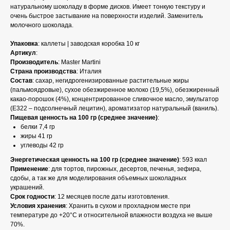
натуральному шоколаду в форме дисков. Имеет тонкую текстуру и
очень быстрое застывание на поверхности изделий. Заменитель
молочного шоколада.
Упаковка
: каллеты | заводская коробка 10 кг
Артикул
:
Производитель
: Master Martini
Страна производства
: Италия
Состав
: сахар, негидрогенизированные растительные жиры
(пальмоядровые), сухое обезжиренное молоко (19,5%), обезжиренный
какао-порошок (4%), концентрированное сливочное масло, эмульгатор
(Е322 – подсолнечный лецитин), ароматизатор натуральный (ваниль).
Пищевая ценность на 100 гр (среднее значение)
:
белки 7,4 гр
жиры 41 гр
углеводы 42 гр
Энергетическая ценность на 100 гр (среднее значение)
: 593 ккал
Применение
: для тортов, пирожных, десертов, печенья, зефира,
сдобы, а так же для моделирования объемных шоколадных
украшений.
Срок годности
: 12 месяцев после даты изготовления.
Условия хранения
: Хранить в сухом и прохладном месте при
температуре до +20°С и относительной влажности воздуха не выше
70%.