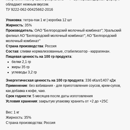
обладают нежным вкусом.
ТУ 9222-062-00425662-2016
Упаковка
: тетра-пак 1 кг | коробка 12 шт
Жирность
: 35%
Производитель
: ОАО "Белгородский молочный комбинат"; Уральский
филиал АО "Белгородский молочный комбинат"; АО "Белгородский
молочный комбинат"
Страна
производства
: Россия
Состав
: сливки нормализованные, стабилизатор - каррагинан.
Пищевая ценность на 100 гр продукта
:
белки 2,1 гр
жиры 35 гр
углеводы 3,2 гр
Энергетическая ценность на 100 гр продукта
: 336 кКал/1407 кДж
Применение
: без взбивания - для приготовления соусов, крем-супов,
как добавка к кофе, чаю.
Срок
годности
: 5 месяцев после даты изготовления
Условия хранения
: закрытую упаковку хранить от +2 до +25С
Вес: 1 кг
Жирность: 35%
Страна производства: Россия