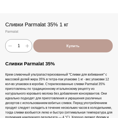
Сливки Parmalat 35% 1 кг
Parmalat
Купить
Сливки Parmalat 35%
Крем сливочный ультрапастеризованный "Сливки для взбивания" с
массовой долей жира 35% в тетра-пак упаковке 1 кг - вес упаковки 12
кол-во упаковок в коробке. Стерилизованные сливки Parmalat 35%
приготовлены по традиционному итальянскому рецепту из
натурального коровьего молока без добавления консервантов. Они
идеально подходят для приготовления и украшения различных
десертов с использованием взбитых сливок. Перед употреблением
продукт следует охладить в течение нескольких часов в холодильнике,
тогда сливки взобьются легко и быстро (оптимальная температура для
получения наилучшего результата — 4 °С). Хорошо держат форму и