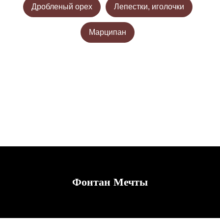
Дробленый орех
Лепестки, иголочки
Марципан
Фонтан Мечты