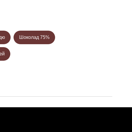
дю
Шоколад 75%
ей